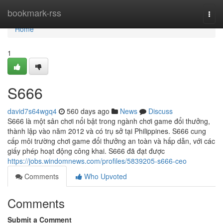
Home
bookmark-rss
Togg
navi
Home
1
S666
david7s64wgq4
560 days ago
News
Discuss
S666 là một sân chơi nổi bật trong ngành chơi game đổi thưởng,
thành lập vào năm 2012 và có trụ sở tại Philippines. S666 cung
cấp môi trường chơi game đổi thưởng an toàn và hấp dẫn, với các
giấy phép hoạt động công khai. S666 đã đạt được
https://jobs.windomnews.com/profiles/5839205-s666-ceo
Comments
Who Upvoted
Comments
Submit a Comment