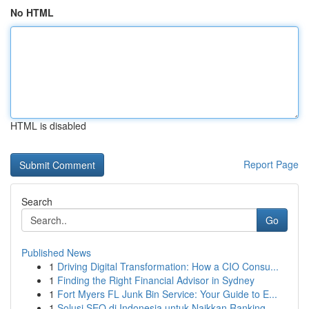
No HTML
HTML is disabled
Report Page
Search
Go
Published News
1
Driving Digital Transformation: How a CIO Consu...
1
Finding the Right Financial Advisor in Sydney
1
Fort Myers FL Junk Bin Service: Your Guide to E...
1
Solusi SEO di Indonesia untuk Naikkan Ranking...