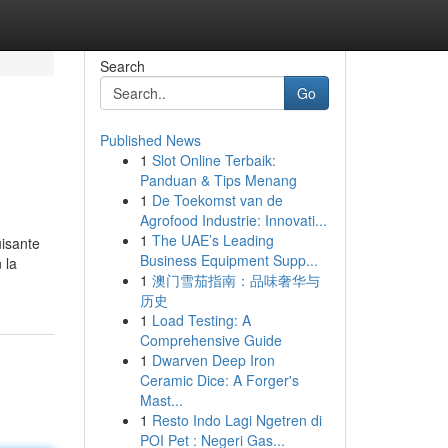
Search
Go
Published News
1
Slot Online Terbaik:
Panduan & Tips Menang
1
De Toekomst van de
Agrofood Industrie: Innovati...
1
The UAE’s Leading
uisante
Business Equipment Supp...
 la
1
澳门雪茄指南：品味奢华与
历史
1
Load Testing: A
Comprehensive Guide
1
Dwarven Deep Iron
Ceramic Dice: A Forger's
Mast...
1
Resto Indo Lagi Ngetren di
POI Pet : Negeri Gas...