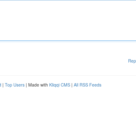
Rep
d
|
Top Users
| Made with
Kliqqi CMS
|
All RSS Feeds