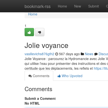
Home
bookmark-rss
Home
New
Submit
G
Home
1
Jolie voyance
vasilievichs876gth2
567 days ago
News
Discu
Jolie Voyance : parcourez la Hydromancie avec Jolie 
qui utilise l'eau pour présenter des instructions et des d
certitude que les déplacements, les reflets et
https://t
Comments
Who Upvoted
Comments
Submit a Comment
No HTML