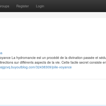
roups
Register
Login
ss
Voyance La hydromancie est un procédé de la divination passée et séd
irections sur différents aspects de la vie. Cette facile secret consiste en
itusjgcvq.buyoutblog.com/32438309/jolie-voyance