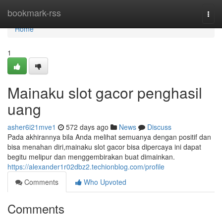
Home
bookmark-rss
Togg
navi
Home
1
Mainaku slot gacor penghasil
uang
asher6i21mve1
572 days ago
News
Discuss
Pada akhirannya bila Anda melihat semuanya dengan positif dan
bisa menahan diri,mainaku slot gacor bisa dipercaya ini dapat
begitu melipur dan menggembirakan buat dimainkan.
https://alexander1r02dbz2.techionblog.com/profile
Comments
Who Upvoted
Comments