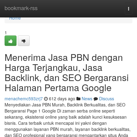
Home
bookmark-rss
Togg
navi
Home
1
Menerima Jasa PBN dengan
Harga Terjangkau, Jasa
Backlink, dan SEO Bergaransi
Halaman Pertama Google
menachemc593zrj7
612 days ago
News
Discuss
Menyediakan Jasa PBN Murah, Backlink Berkualitas, dan SEO
Bergaransi Page 1 Google Di zaman serba online seperti
sekarang, eksistensi online yang baik adalah kunci kesuksesan
bisnis. Cara terbaik untuk mencapai ini yakni dengan
menggunakan layanan PBN murah, layanan backlink berkualitas,
dan SEO profesional yang bergaransi mengantarkan situs Anda