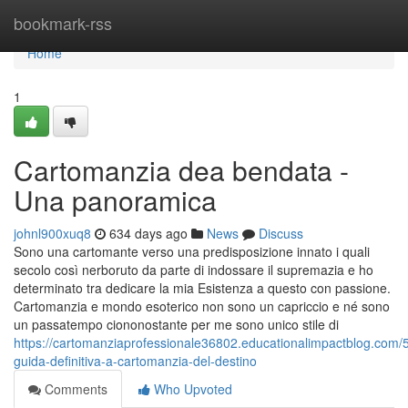
Home
bookmark-rss
Home
1
Cartomanzia dea bendata -
Una panoramica
johnl900xuq8
634 days ago
News
Discuss
Sono una cartomante verso una predisposizione innato i quali
secolo così nerboruto da parte di indossare il supremazia e ho
determinato tra dedicare la mia Esistenza a questo con passione.
Cartomanzia e mondo esoterico non sono un capriccio e né sono
un passatempo ciononostante per me sono unico stile di
https://cartomanziaprofessionale36802.educationalimpactblog.com/
guida-definitiva-a-cartomanzia-del-destino
Comments
Who Upvoted