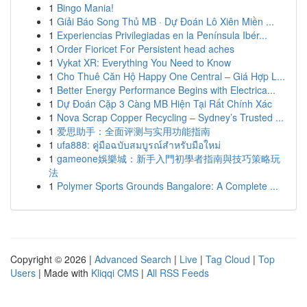
1
Bingo Mania!
1
Giải Báo Song Thủ MB · Dự Đoán Lô Xiên Miền ...
1
Experiencias Privilegiadas en la Península Ibér...
1
Order Fioricet For Persistent head aches
1
Vykat XR: Everything You Need to Know
1
Cho Thuê Căn Hộ Happy One Central – Giá Hợp L...
1
Better Energy Performance Begins with Electrica...
1
Dự Đoán Cặp 3 Càng MB Hiện Tại Rất Chính Xác
1
Nova Scrap Copper Recycling – Sydney’s Trusted ...
1
爱思助手：全面评测与实用功能指南
1
ufa888: คู่มือฉบับสมบูรณ์สำหรับมือใหม่
1
gameone娛樂城：新手入門初學者指南與技巧策略玩
法
1
Polymer Sports Grounds Bangalore: A Complete ...
Copyright © 2026 |
Advanced Search
|
Live
|
Tag Cloud
|
Top
Users
| Made with
Kliqqi CMS
|
All RSS Feeds