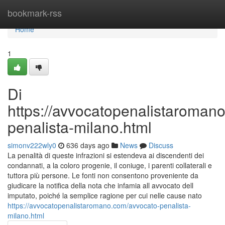
Home
bookmark-rss
Home
1
Di
https://avvocatopenalistaroman
penalista-milano.html
simonv222wly0
636 days ago
News
Discuss
La penalità di queste infrazioni si estendeva ai discendenti dei
condannati, a la coloro progenie, il coniuge, i parenti collaterali e
tuttora più persone. Le fonti non consentono proveniente da
giudicare la notifica della nota che infamia all avvocato dell
imputato, poiché la semplice ragione per cui nelle cause nato
https://avvocatopenalistaromano.com/avvocato-penalista-
milano.html