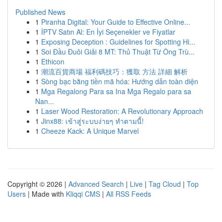
Published News
1
Piranha Digital: Your Guide to Effective Online...
1
İPTV Satın Al: En İyi Seçenekler ve Fiyatlar
1
Exposing Deception : Guidelines for Spotting Hi...
1
Soi Đầu Đuôi Giải 8 MT: Thủ Thuật Từ Ông Trù...
1
Ethicon
1
潮流百貨商場 福利碼技巧：獲取 方法 詳細 解析
1
Sòng bạc bằng tiền mã hóa: Hướng dẫn toàn diện
1
Mga Regalong Para sa Ina Mga Regalo para sa
Nan...
1
Laser Wood Restoration: A Revolutionary Approach
1
Jinx88: เข้าสู่ระบบง่ายๆ ทำตามนี้!
1
Cheeze Kack: A Unique Marvel
Copyright © 2026 |
Advanced Search
|
Live
|
Tag Cloud
|
Top
Users
| Made with
Kliqqi CMS
|
All RSS Feeds