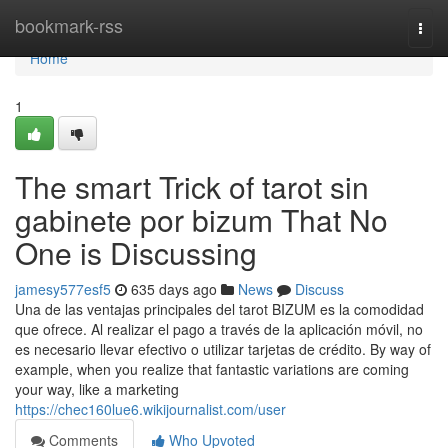
Home
bookmark-rss
Togg
navi
Home
1
The smart Trick of tarot sin
gabinete por bizum That No
One is Discussing
jamesy577esf5
635 days ago
News
Discuss
Una de las ventajas principales del tarot BIZUM es la comodidad
que ofrece. Al realizar el pago a través de la aplicación móvil, no
es necesario llevar efectivo o utilizar tarjetas de crédito. By way of
example, when you realize that fantastic variations are coming
your way, like a marketing
https://chec160lue6.wikijournalist.com/user
Comments
Who Upvoted