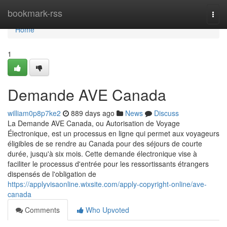
Home
bookmark-rss
Togg
navi
Home
1
Demande AVE Canada
william0p8p7ke2
889 days ago
News
Discuss
La Demande AVE Canada, ou Autorisation de Voyage
Électronique, est un processus en ligne qui permet aux voyageurs
éligibles de se rendre au Canada pour des séjours de courte
durée, jusqu'à six mois. Cette demande électronique vise à
faciliter le processus d'entrée pour les ressortissants étrangers
dispensés de l'obligation de
https://applyvisaonline.wixsite.com/apply-copyright-online/ave-
canada
Comments
Who Upvoted